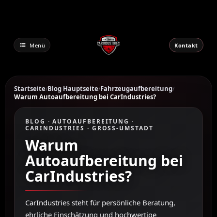
Zum
Inhalt
springen
Menü
Kontakt
Startseite
Blog Hauptseite
Fahrzeugaufbereitung
/
/
/
Warum Autoaufbereitung bei CarIndustries?
BLOG · AUTOAUFBEREITUNG ·
CARINDUSTRIES · GROSS-UMSTADT
Warum
Autoaufbereitung bei
CarIndustries?
CarIndustries steht für persönliche Beratung,
ehrliche Einschätzung und hochwertige