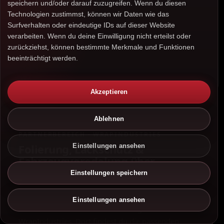
speichern und/oder darauf zuzugreifen. Wenn du diesen
Technologien zustimmst, können wir Daten wie das
Surfverhalten oder eindeutige IDs auf dieser Website
verarbeiten. Wenn du deine Einwilligung nicht erteilst oder
zurückziehst, können bestimmte Merkmale und Funktionen
beeinträchtigt werden.
Akzeptieren
Ablehnen
PARTNERBEREICH · WRAPINDUSTRIES
Folierung, Lackschutz &
Einstellungen ansehen
Fahrzeugveredelung über
WrapIndustries
Einstellungen speichern
Für Car Wrapping, Lackschutzfolie, Scheibentönung
Einstellungen ansehen
und Chrome Delete verweisen wir gezielt auf
100%
WrapIndustries. Dort findest du die passenden