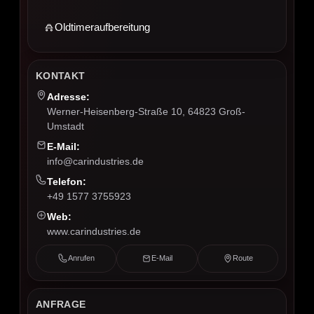
Oldtimeraufbereitung
KONTAKT
Adresse:
Werner-Heisenberg-Straße 10, 64823 Groß-
Umstadt
E-Mail:
info@carindustries.de
Telefon:
+49 1577 3755923
Web:
www.carindustries.de
Anrufen
E-Mail
Route
ANFRAGE