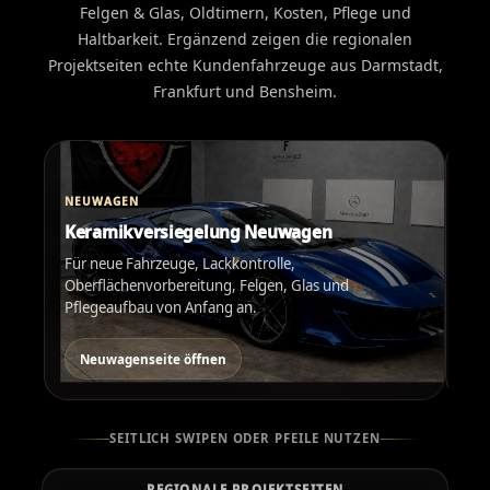
Felgen & Glas, Oldtimern, Kosten, Pflege und
Haltbarkeit. Ergänzend zeigen die regionalen
Projektseiten echte Kundenfahrzeuge aus Darmstadt,
Frankfurt und Bensheim.
NEUWAGEN
LE
Keramikversiegelung Neuwagen
Ke
Für neue Fahrzeuge, Lackkontrolle,
Für
Oberflächenvorbereitung, Felgen, Glas und
wäh
Pflegeaufbau von Anfang an.
Rüc
Neuwagenseite öffnen
L
SEITLICH SWIPEN ODER PFEILE NUTZEN
REGIONALE PROJEKTSEITEN