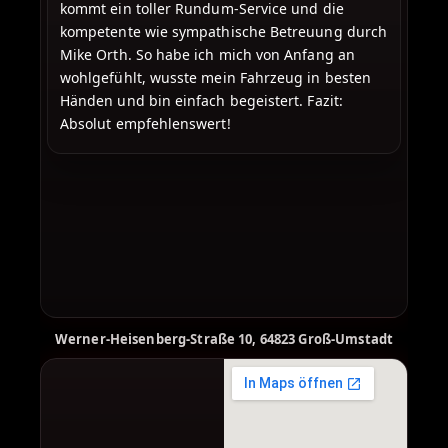
kommt ein toller Rundum-Service und die
kompetente wie sympathische Betreuung durch
Mike Orth. So habe ich mich von Anfang an
wohlgefühlt, wusste mein Fahrzeug in besten
Händen und bin einfach begeistert. Fazit:
Absolut empfehlenswert!
Sarkiss Sargissian
Sven Wulf
Flo Spreub
Enek67
Sven K
Tobias Tiggeler
Eric Schmidt
Robin Be
SS
SW
FS
EN
RB
SK
TT
ES
vor einem Jahr
vor einem Jahr
vor einem Jahr
vor einem Jahr
vor 9 Monaten
vor 10 Monaten
Bearbeitet: vor einem Jahr
vor einem Jahr
★
★
★
★
★
★
★
★
★
★
★
★
★
★
★
★
★
★
★
★
★
★
★
★
★
★
★
★
★
★
★
★
★
★
★
★
★
★
★
★
Google Rezension
Google Rezension
Google Rezension
Google Rezension
Google Rezension
Google Rezension
Google Rezension
Google Rezension
Werner-Heisenberg-Straße 10, 64823 Groß-Umstadt