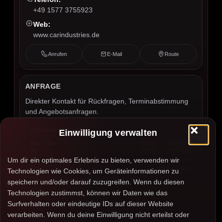
+49 1577 3755923
Web:
www.carindustries.de
Anrufen
E-Mail
Route
ANFRAGE
Direkter Kontakt für Rückfragen, Terminabstimmung
und Angebotsanfragen.
ÖFFNUNGSZEITEN
Einwilligung verwalten
Mo – Do
09:00 – 17:00 Uhr
Fr
09:00 – 13:00 Uhr
Um dir ein optimales Erlebnis zu bieten, verwenden wir
Sa
geschlossen
So
geschlossen
Technologien wie Cookies, um Geräteinformationen zu
Termine nach vorheriger Abstimmung.
speichern und/oder darauf zuzugreifen. Wenn du diesen
Technologien zustimmst, können wir Daten wie das
Kontaktformular öffnen
Surfverhalten oder eindeutige IDs auf dieser Website
verarbeiten. Wenn du deine Einwilligung nicht erteilst oder