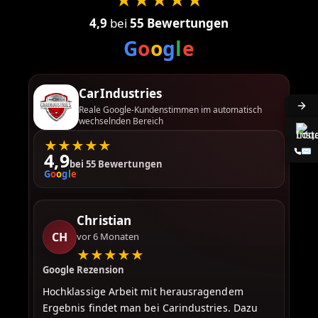
4,9
bei
55
Bewertungen
G
o
o
g
l
e
CarIndustries
Reale Google-Kundenstimmen im automatisch
wechselnden Bereich
★
★
★
★
★
✉️
4,9
bei
55
Bewertungen
G
o
o
g
l
e
Christian
David
CH
vor 6 Monaten
DA
vor 3 Monaten
★
★
★
★
★
★
★
★
★
★
Google Rezension
Google Rezension
Hochklassige Arbeit mit herausragendem
Ergebnis findet man bei Carindustries. Dazu