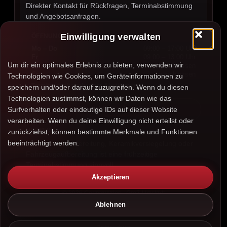
Direkter Kontakt für Rückfragen, Terminabstimmung
und Angebotsanfragen.
Einwilligung verwalten
ÖFFNUNGSZEITEN
Mo – Do
09:00 – 17:00 Uhr
Fr
09:00 – 13:00 Uhr
Um dir ein optimales Erlebnis zu bieten, verwenden wir
Sa
geschlossen
So
geschlossen
Technologien wie Cookies, um Geräteinformationen zu
Termine nach vorheriger Abstimmung.
speichern und/oder darauf zuzugreifen. Wenn du diesen
Technologien zustimmst, können wir Daten wie das
Kontaktformular öffnen
Surfverhalten oder eindeutige IDs auf dieser Website
verarbeiten. Wenn du deine Einwilligung nicht erteilst oder
HINWEIS
zurückziehst, können bestimmte Merkmale und Funktionen
beeinträchtigt werden.
Für Leasingaufbereitung, Keramikversiegelung oder
Fahrzeugaufbereitung ist eine frühzeitige
Terminabstimmung sinnvoll.
Akzeptieren
©
2026
CarIndustries · Groß-Umstadt
Ablehnen
Impressum