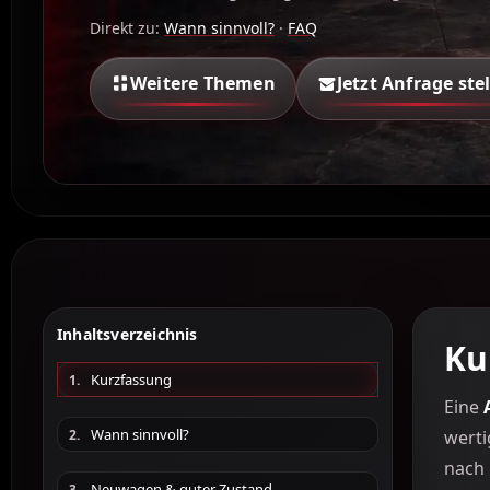
Direkt zu:
Wann sinnvoll?
·
FAQ
Weitere Themen
Jetzt Anfrage ste
Inhaltsverzeichnis
Ku
Kurzfassung
1.
Eine
Wann sinnvoll?
2.
werti
nach 
Neuwagen & guter Zustand
3.