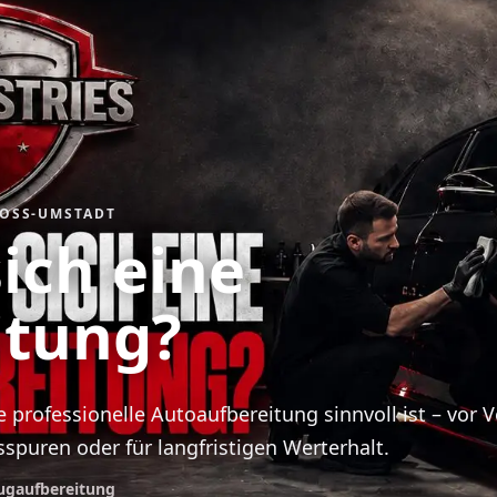
OSS-UMSTADT
ich eine
itung?
e professionelle Autoaufbereitung sinnvoll ist – vor V
spuren oder für langfristigen Werterhalt.
eugaufbereitung