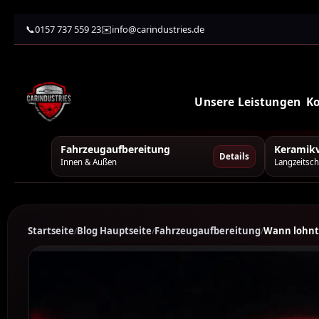
Zum
Inhalt
📞
0157 737 559 23
✉️
info@carindustries.de
springen
Unsere Leistungen
K
Fahrzeugaufbereitung
Keramikv
Details
Innen & Außen
Langzeitsch
Startseite
Blog Hauptseite
Fahrzeugaufbereitung
Wann lohnt 
/
/
/