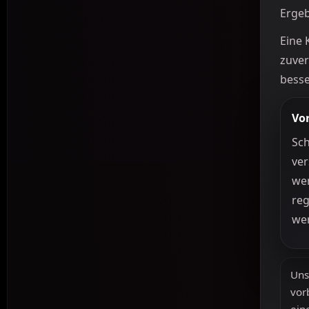
Ergeb
Eine 
zuver
besse
Vor
Sch
ver
wen
re
we
Uns
vor