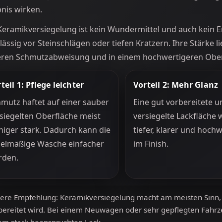
nis wirken.
Keramikversiegelung ist kein Wundermittel und auch kein Ers
lässig vor Steinschlägen oder tiefen Kratzern. Ihre Stärke li
ren Schmutzabweisung und in einem hochwertigeren Ober
teil 1: Pflege leichter
Vorteil 2: Mehr Glanz
mutz haftet auf einer sauber
Eine gut vorbereitete u
siegelten Oberfläche meist
versiegelte Lackfläche w
iger stark. Dadurch kann die
tiefer, klarer und hoch
gelmäßige Wäsche einfacher
im Finish.
rden.
ere Empfehlung: Keramikversiegelung macht am meisten Sinn, 
bereitet wird. Bei einem Neuwagen oder sehr gepflegten Fahrze