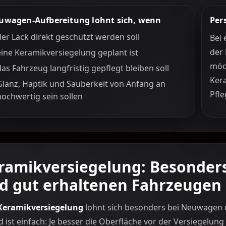
uwagen-Aufbereitung lohnt sich, wenn
Per
der Lack direkt geschützt werden soll
Bei 
der 
eine Keramikversiegelung geplant ist
möch
das Fahrzeug langfristig gepflegt bleiben soll
Ker
Glanz, Haptik und Sauberkeit von Anfang an
Pfl
hochwertig sein sollen
ramikversiegelung: Besonders
d gut erhaltenen Fahrzeugen
Keramikversiegelung
lohnt sich besonders bei Neuwagen 
 ist einfach: Je besser die Oberfläche vor der Versiegelun