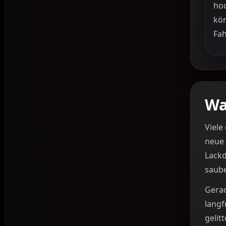
ho
kö
Fah
Wa
Viele
neue 
Lackd
saube
Gerad
langf
gelitt