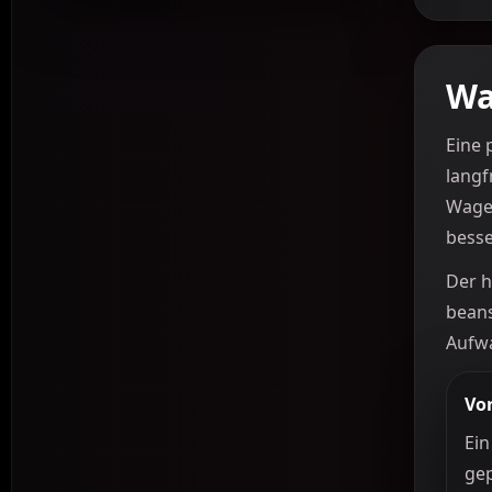
Wa
Eine 
langf
Wagen
bess
Der h
beans
Aufwa
Vo
Ein
gep